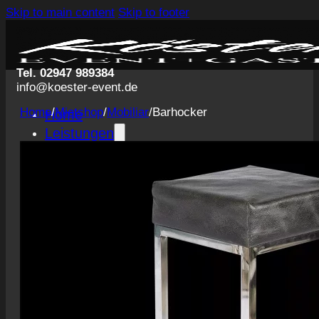
Skip to main content
Skip to footer
Tel. 02947 989384
info@koester-event.de
Home
/
Mietshop
/
Mobiliar
/
Barhocker
Home
Leistungen
Getränke
Catering
Servicepersonal
Eventausstattung
Planung und Konzeption
Events
Hochzeiten
Private Veranstaltungen
Business Events
Volksfeste
Konzerte & Festivals
Messegastronomie