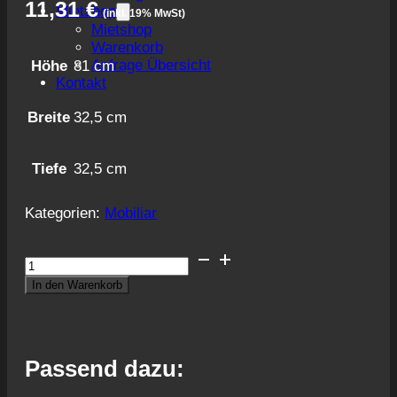
11,31
€
Mietshop
(inkl. 19% MwSt)
Mietshop
Warenkorb
Anfrage Übersicht
Höhe
81 cm
Kontakt
Breite
32,5 cm
Tiefe
32,5 cm
Kategorien:
Mobiliar
Barhocker
Menge
In den Warenkorb
Passend dazu: