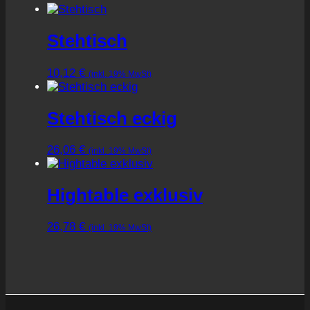
Stehtisch
10,12
€
(inkl. 19% MwSt)
Stehtisch eckig
26,06
€
(inkl. 19% MwSt)
Hightable exklusiv
26,78
€
(inkl. 19% MwSt)