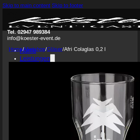
Skip to main content
Skip to footer
Tel. 02947 989384
info@koester-event.de
Home
/
Mietshop
/
Gläser
/
Afri Colaglas 0,2 l
Home
Leistungen
Getränke
Catering
Servicepersonal
Eventausstattung
Planung und Konzeption
Events
Hochzeiten
Private Veranstaltungen
Business Events
Volksfeste
Konzerte & Festivals
Messegastronomie