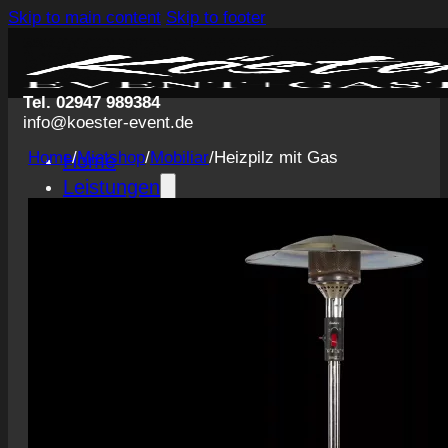
Skip to main content
Skip to footer
Tel. 02947 989384
info@koester-event.de
Home
/
Mietshop
/
Mobiliar
/
Heizpilz mit Gas
Home
Leistungen
Getränke
Catering
Servicepersonal
Eventausstattung
Planung und Konzeption
Events
Hochzeiten
Private Veranstaltungen
Business Events
Volksfeste
Konzerte & Festivals
Messegastronomie