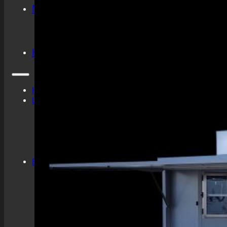
Mietshop
Mietshop
Warenkorb
Anfrage Übersicht
Kontakt
Home
Leistungen
Getränke
Catering
Servicepersonal
Eventausstattung
Planung und Konzeption
Events
Hochzeiten
Private Veranstaltungen
Business Events
Volksfeste
Konzerte & Festivals
Messegastronomie