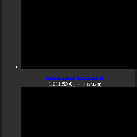
Ausschankwagen Roundjet
1.011,50
€
(inkl. 19% MwSt)