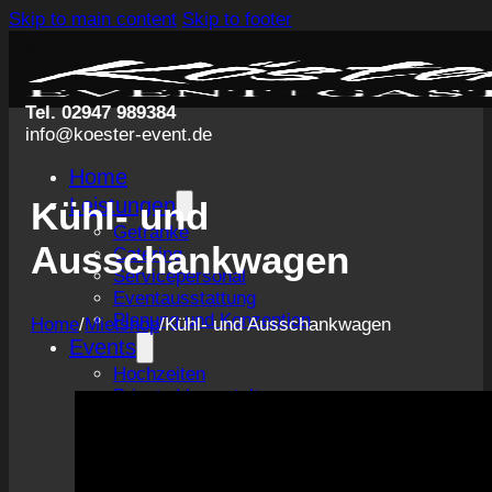
Skip to main content
Skip to footer
Tel. 02947 989384
info@koester-event.de
Home
Leistungen
Kühl- und
Getränke
Ausschankwagen
Catering
Servicepersonal
Eventausstattung
Planung und Konzeption
Home
/
Mietshop
/
Kühl- und Ausschankwagen
Events
Hochzeiten
Private Veranstaltungen
Business Events
Volksfeste
Konzerte & Festivals
Messegastronomie