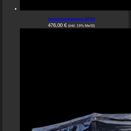
Ausschankwagen BP24
476,00
€
(inkl. 19% MwSt)