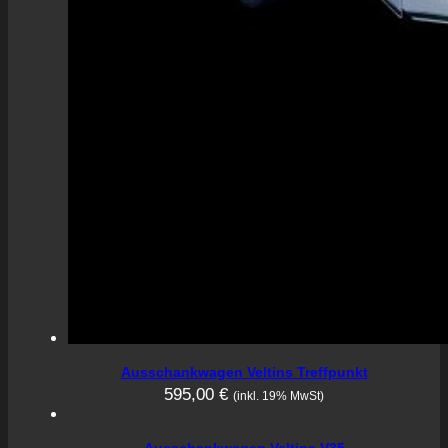
Ausschankwagen Veltins Treffpunkt
595,00
€
(inkl. 19% MwSt)