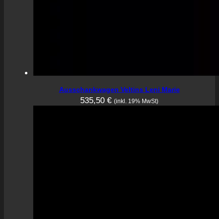
Ausschankwagen Veltins Leni Marie
535,50
€
(inkl. 19% MwSt)